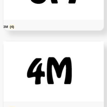
3M
(4)