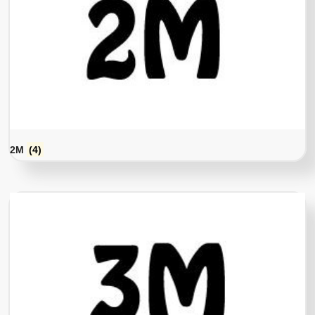
2M
(4)