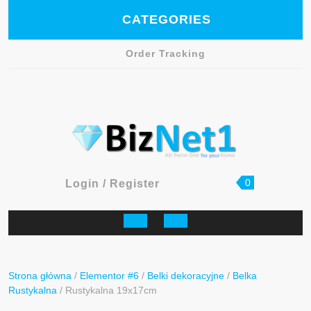
Skip
CATEGORIES
to
content
Order Tracking
Facebook
shopping
Login
0
Login / Register
cart
/
Register
Open
Button
Strona główna
/
Elementor #6
/
Belki dekoracyjne
/
Belka
Rustykalna
/ Rustykalna 19x17cm