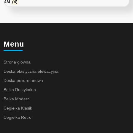
4M
(4)
Menu
Strona główna
Deska elastyczna elewacyjna
Deska poliuretanowa
Belka Rustykalna
Belka Modern
Cegiełka Klasik
Cegiełka Retro