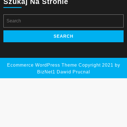
Szukaj Na Stronie
Search
for:
Ecommerce WordPress Theme
Copyright 2021 by
BizNet1 Dawid Prucnal
Scroll
Up