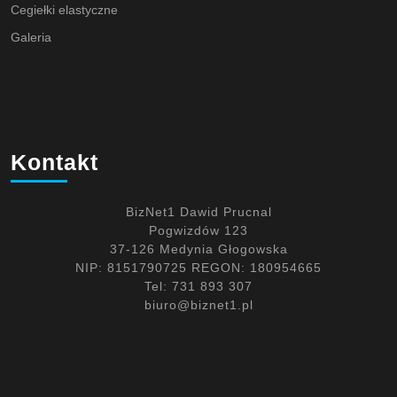
Cegiełki elastyczne
Galeria
Kontakt
BizNet1 Dawid Prucnal
Pogwizdów 123
37-126 Medynia Głogowska
NIP: 8151790725 REGON: 180954665
Tel: 731 893 307
biuro@biznet1.pl