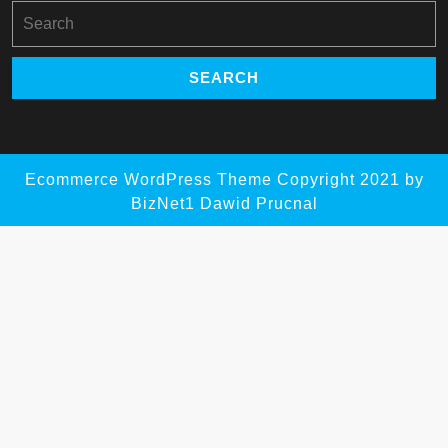
Search
for:
Ecommerce WordPress Theme
Copyright 2021 by
BizNet1 Dawid Prucnal
Scroll
Up