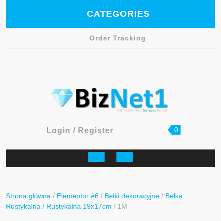
Skip
CATEGORIES
to
content
Order Tracking
Facebook
shopping
Login
0
Login / Register
cart
/
Register
Open
Button
Strona główna
/
Elementor #6
/
Belki dekoracyjne
/
Belka
Rustykalna
/
Rustykalna 19x17cm
/ 1M