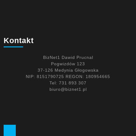
Kontakt
BizNet1 Dawid Prucnal
Pogwizdów 123
37-126 Medynia Głogowska
NIP: 8151790725 REGON: 180954665
Tel: 731 893 307
biuro@biznet1.pl
Facebook