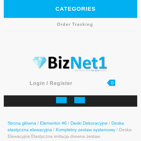
Skip
CATEGORIES
to
content
Order Tracking
Facebook
shopping
Login
0
Login / Register
cart
/
Register
Open
Button
Strona główna
/
Elementor #6
/
Deski Dekoracyjne
/
Deska
elastyczna elewacyjna
/
Kompletny zestaw systemowy
/ Deska
Elewacyjna Elastyczna imitacja drewna zestaw