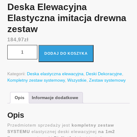
Deska Elewacyjna
Elastyczna imitacja drewna
zestaw
184,97
zł
ilość Deska Elewacyjna Elastyczna imitacja drewna zestaw
DODAJ DO KOSZYKA
Kategorii:
Deska elastyczna elewacyjna
,
Deski Dekoracyjne
,
Kompletny zestaw systemowy
,
Wszystkie
,
Zestaw systemowy
Opis
Informacje dodatkowe
Opis
Przedmiotem sprzedaży jest
kompletny zestaw
SYSTEMU
elastycznej deski elewacyjnej
na 1m2