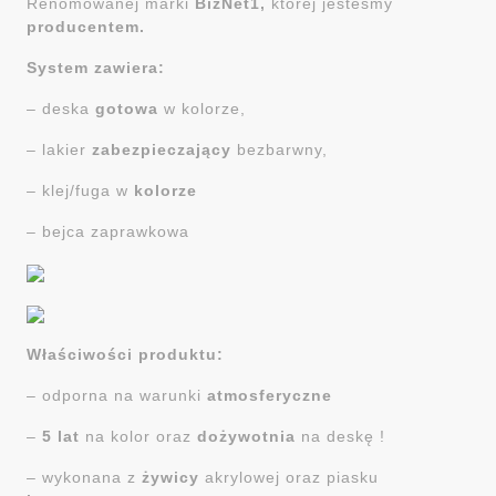
Renomowanej marki
BizNet1,
której jesteśmy
producentem.
System zawiera:
– deska
gotowa
w kolorze,
– lakier
zabezpieczający
bezbarwny,
– klej/fuga w
kolorze
– bejca zaprawkowa
Właściwości produktu:
– odporna na warunki
atmosferyczne
–
5 lat
na kolor oraz
dożywotnia
na deskę !
– wykonana z
żywicy
akrylowej oraz piasku