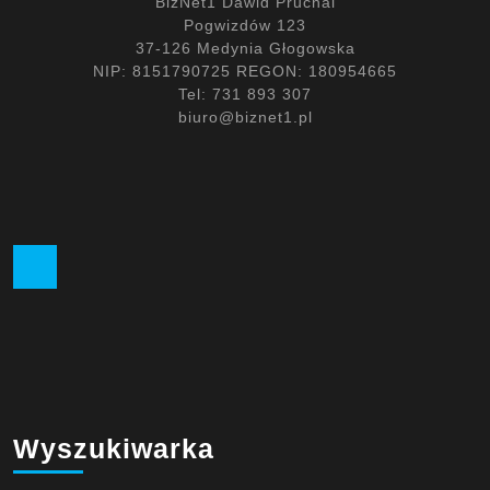
BizNet1 Dawid Prucnal
Pogwizdów 123
37-126 Medynia Głogowska
NIP: 8151790725 REGON: 180954665
Tel: 731 893 307
biuro@biznet1.pl
Facebook
Wyszukiwarka