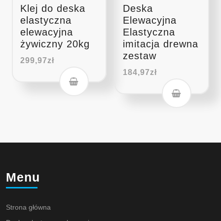
Klej do deska
Deska
elastyczna
Elewacyjna
elewacyjna
Elastyczna
żywiczny 20kg
imitacja drewna
zestaw
299,97
zł
184,97
zł
Menu
Strona główna