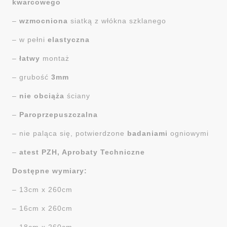
kwarcowego
–
wzmocniona
siatką z włókna szklanego
– w pełni
elastyczna
–
łatwy
montaż
– grubość
3mm
–
nie obciąża
ściany
–
Paroprzepuszczalna
– nie paląca się, potwierdzone
badaniami
ogniowymi
–
atest PZH, Aprobaty Techniczne
Dostępne wymiary:
– 13cm x 260cm
– 16cm x 260cm
– 18cm x 260cm