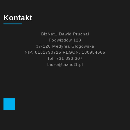
Kontakt
BizNet1 Dawid Prucnal
Pogwizdów 123
37-126 Medynia Głogowska
NIP: 8151790725 REGON: 180954665
Tel: 731 893 307
biuro@biznet1.pl
Facebook