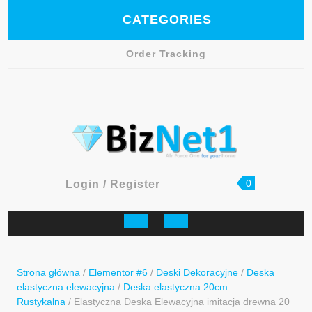
Skip
CATEGORIES
to
content
Order Tracking
Facebook
shopping
Login
0
Login / Register
cart
/
Register
Open
Button
Strona główna
/
Elementor #6
/
Deski Dekoracyjne
/
Deska
elastyczna elewacyjna
/
Deska elastyczna 20cm
Rustykalna
/ Elastyczna Deska Elewacyjna imitacja drewna 20