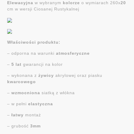
Elewacyjna
w wybranym
kolorze
o wymiarach 260x
20
cm w wersji Ciosanej Rustykalnej
Właściwości produktu:
– odporna na warunki
atmosferyczne
–
5 lat
gwarancji na kolor
– wykonana z
żywicy
akrylowej oraz piasku
kwarcowego
–
wzmocniona
siatką z włókna
– w pełni
elastyczna
–
łatwy
montaż
– grubość
3mm