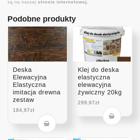
są na naszej
stronie internetowej.
Podobne produkty
Deska
Klej do deska
Elewacyjna
elastyczna
Elastyczna
elewacyjna
imitacja drewna
żywiczny 20kg
zestaw
299,97
zł
184,97
zł