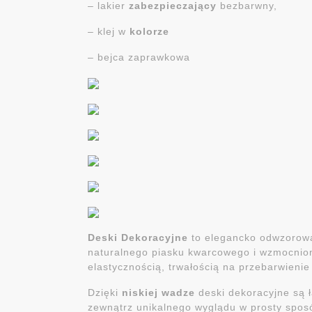
– lakier
zabezpieczający
bezbarwny,
– klej w
kolorze
– bejca zaprawkowa
Deski Dekoracyjne
to elegancko odwzorowan
naturalnego piasku kwarcowego i wzmocnion
elastycznością, trwałością na przebarwieni
Dzięki
niskiej wadze
deski dekoracyjne są ł
zewnątrz unikalnego wyglądu w prosty spos