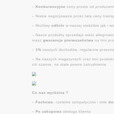
–
Konkurencyjne
ceny prosto od producen
– Niskie negocjowane przez lata ceny trans
– Możliwy
odbiór
w naszej siedzibie jak i 
– Nasze produkty sprzedaje wielu allegrow
masz
gwarancje
pierwszeństwa
na linii p
–
1%
naszych dochodów, regularnie przezn
– Na naszych magazynach oraz linii produ
ich szanse, na stałe pewne zatrudnienie.
Co nas wyróżnia ?
–
Fachowe
, rzetelne sympatyczne i miłe
do
–
Po zakupowa
obsługa klienta