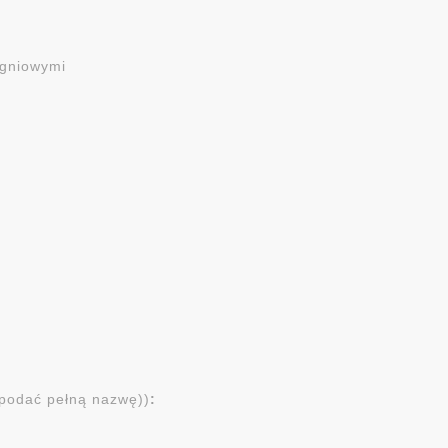
gniowymi
 podać pełną nazwę))
: