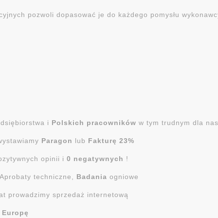
cyjnych pozwoli dopasować je do każdego pomysłu wykonawc
dsiębiorstwa i
Polskich pracowników
w tym trudnym dla nas
 wystawiamy
Paragon
lub
Fakturę 23%
ozytywnych opinii i
0 negatywnych
!
 Aprobaty techniczne,
Badania
ogniowe
at prowadzimy sprzedaż internetową
a Europę