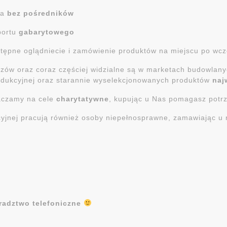
ta
bez pośredników
portu
gabarytowego
wstępne oglądniecie i zamówienie produktów na miejscu po wc
iczów oraz coraz częściej widzialne są w marketach budowlan
rodukcyjnej oraz starannie wyselekcjonowanych produktów
naj
aczamy na cele
charytatywne
, kupując u Nas pomagasz potr
kcyjnej pracują również osoby niepełnosprawne, zamawiając
radztwo telefoniczne