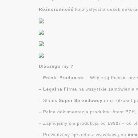
Różnorodność
kolorystyczna desek dekora
Dlaczego my ?
–
Polski Producent
– Wspieraj Polskie prze
–
Legalna Firma
na wszystkie zamówienia
– Status
Super Sprzedawcy
oraz kilkaset p
– Pełna dokumentacja produktu: Atest
PZH
,
– Zajmujemy się produkcją od
1992r
– od 5l
– Prowadzimy sprzedasz wysyłkową na
cał