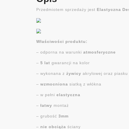
Przedmiotem sprzedaży jest
Elastyczna D
Właściwości produktu:
– odporna na warunki
atmosferyczne
–
5 lat
gwarancji na kolor
– wykonana z
żywicy
akrylowej oraz piask
–
wzmocniona
siatką z włókna
– w pełni
elastyczna
–
łatwy
montaż
– grubość
3mm
–
nie obciąża
ściany