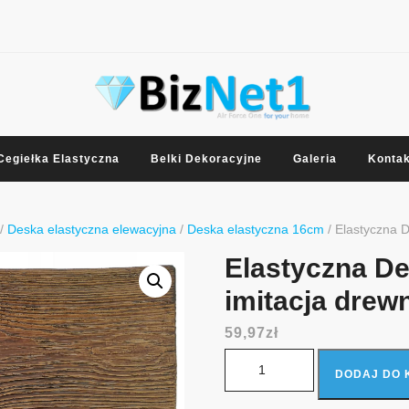
Cegiełka Elastyczna
Belki Dekoracyjne
Galeria
Kontak
/
Deska elastyczna elewacyjna
/
Deska elastyczna 16cm
/ Elastyczna 
Elastyczna D
imitacja drew
59,97
zł
ilość Elastyczna Deska Elewacy
DODAJ DO 