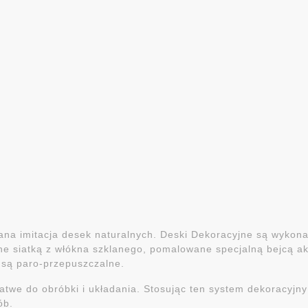
a imitacja desek naturalnych. Deski Dekoracyjne są wykonan
e siatką z włókna szklanego, pomalowane specjalną bejcą ak
e są paro-przepuszczalne.
atwe do obróbki i układania. Stosując ten system dekoracyjn
ób.