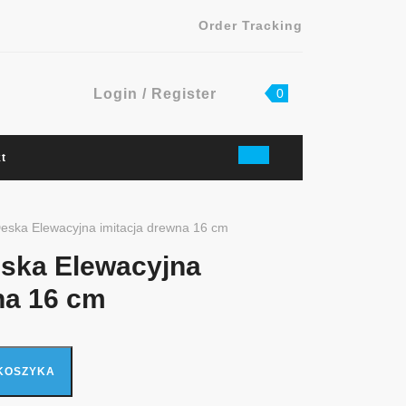
Order Tracking
Login
shopping
Login / Register
0
cart
/
Register
t
Deska Elewacyjna imitacja drewna 16 cm
eska Elewacyjna
na 16 cm
jna imitacja drewna 16 cm
KOSZYKA