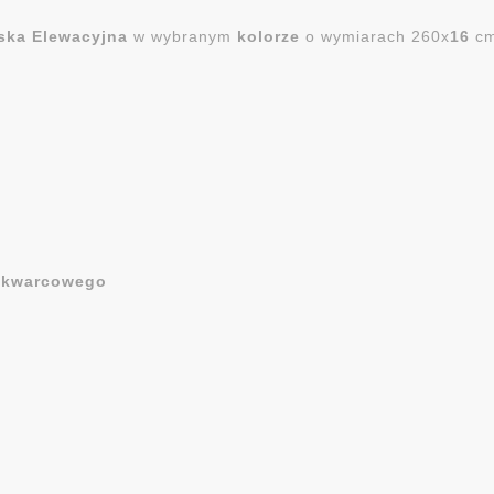
eska Elewacyjna
w wybranym
kolorze
o wymiarach 260x
16
c
u
kwarcowego