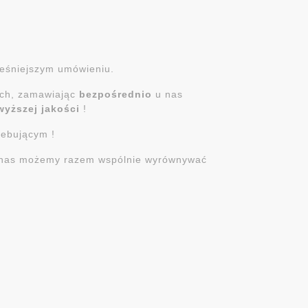
ześniejszym umówieniu.
ych, zamawiając
bezpośrednio
u nas
wyższej jakości
!
zebującym !
 u nas możemy razem wspólnie wyrównywać