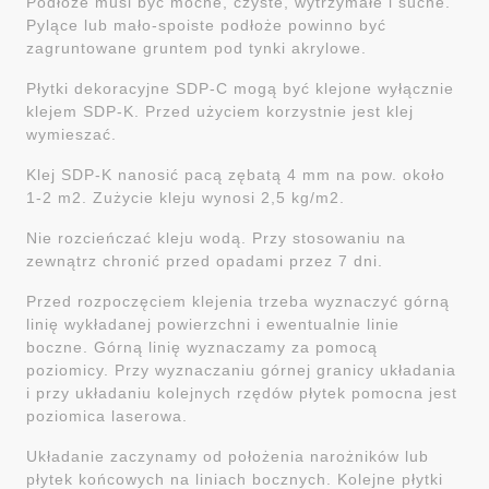
Podłoże musi być mocne, czyste, wytrzymałe i suche.
Pylące lub mało-spoiste podłoże powinno być
zagruntowane gruntem pod tynki akrylowe.
Płytki dekoracyjne SDP-C mogą być klejone wyłącznie
klejem SDP-K. Przed użyciem korzystnie jest klej
wymieszać.
Klej SDP-K nanosić pacą zębatą 4 mm na pow. około
1-2 m2. Zużycie kleju wynosi 2,5 kg/m2.
Nie rozcieńczać kleju wodą. Przy stosowaniu na
zewnątrz chronić przed opadami przez 7 dni.
Przed rozpoczęciem klejenia trzeba wyznaczyć górną
linię wykładanej powierzchni i ewentualnie linie
boczne. Górną linię wyznaczamy za pomocą
poziomicy. Przy wyznaczaniu górnej granicy układania
i przy układaniu kolejnych rzędów płytek pomocna jest
poziomica laserowa.
Układanie zaczynamy od położenia narożników lub
płytek końcowych na liniach bocznych. Kolejne płytki