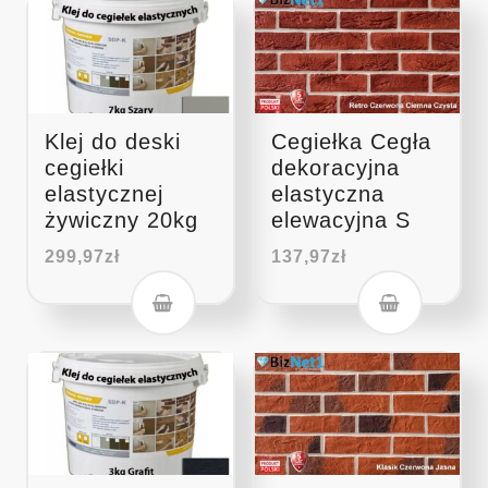
Klej do deski
Cegiełka Cegła
cegiełki
dekoracyjna
elastycznej
elastyczna
żywiczny 20kg
elewacyjna S
299,97
zł
137,97
zł