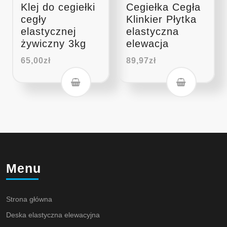
Klej do cegiełki
Cegiełka Cegła
cegły
Klinkier Płytka
elastycznej
elastyczna
żywiczny 3kg
elewacja
65,00
zł
89,97
zł
Menu
Strona główna
Deska elastyczna elewacyjna