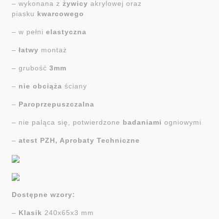
– wykonana z
żywicy
akrylowej oraz
piasku
kwarcowego
– w pełni
elastyczna
–
łatwy
montaż
– grubość
3mm
–
nie obciąża
ściany
–
Paroprzepuszczalna
– nie paląca się, potwierdzone
badaniami
ogniowymi
–
atest PZH, Aprobaty Techniczne
Dostępne wzory:
–
Klasik
240x65x3 mm