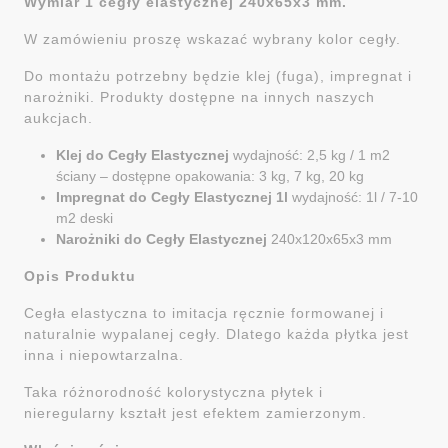
Wymiar 1 cegły elastycznej 240x65x3 mm.
W zamówieniu proszę wskazać wybrany kolor cegły.
Do montażu potrzebny będzie klej (fuga), impregnat i
narożniki. Produkty dostępne na innych naszych
aukcjach.
Klej do Cegły Elastycznej
wydajność: 2,5 kg / 1 m2
ściany – dostępne opakowania: 3 kg, 7 kg, 20 kg
Impregnat do Cegły Elastycznej 1l
wydajność: 1l / 7-10
m2 deski
Narożniki do Cegły Elastycznej
240x120x65x3 mm
Opis Produktu
Cegła elastyczna to imitacja ręcznie formowanej i
naturalnie wypalanej cegły. Dlatego każda płytka jest
inna i niepowtarzalna.
Taka różnorodność kolorystyczna płytek i
nieregularny kształt jest efektem zamierzonym.