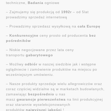
techniczne,
Badania
ogniowe
– Zajmujemy się produkcją od
1992r
– od 5lat
prowadzimy sprzedaż internetową
– Prowadzimy sprzedasz wysyłkową na
cała Europę
–
Konkurencyjne
ceny prosto od producenta
bez
pośredników
– Niskie negocjowane przez lata ceny
transportu
gabarytowego
– Możliwy
odbiór
w naszej siedzibie jak i wstępne
oglądniecie i zamówienie produktów na miejscu po
wcześniejszym umówieniu.
– Nasze produkty sprzedaje wielu allegrowiczów oraz
coraz częściej widzialne są w marketach budowlanych,
zamawiając
bezpośrednio
u nas
masz
gwarancje
pierwszeństwa
na linii produkcyjnej
oraz starannie wyselekcjonowanych
produktów
najwyższej jakości
!