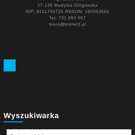
37-126 Medynia Głogowska
NIP: 8151790725 REGON: 180954665
Tel: 731 893 307
biuro@biznet1.pl
Facebook
Wyszukiwarka
Szukaj: