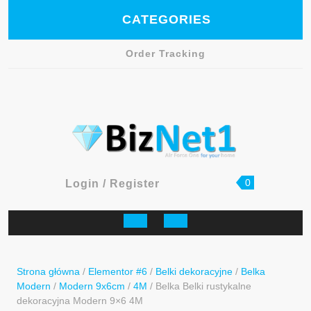
Skip
CATEGORIES
to
content
Order Tracking
Facebook
shopping
Login
0
Login / Register
cart
/
Register
Open
Button
Strona główna
/
Elementor #6
/
Belki dekoracyjne
/
Belka
Modern
/
Modern 9x6cm
/
4M
/ Belka Belki rustykalne
dekoracyjna Modern 9×6 4M