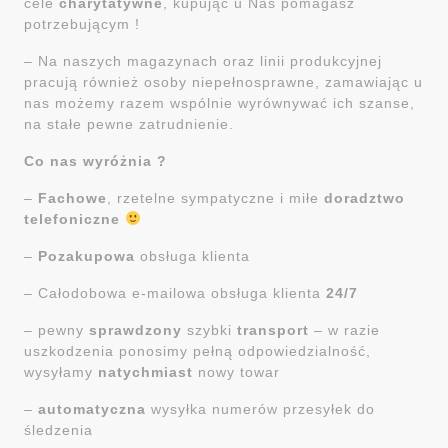
cele
charytatywne
, kupując u Nas pomagasz
potrzebującym !
– Na naszych magazynach oraz linii produkcyjnej
pracują również osoby niepełnosprawne, zamawiając u
nas możemy razem wspólnie wyrównywać ich szanse,
na stałe pewne zatrudnienie.
Co nas wyróżnia ?
–
Fachowe
, rzetelne sympatyczne i miłe
doradztwo
telefoniczne
–
Pozakupowa
obsługa klienta
– Całodobowa e-mailowa obsługa klienta
24/7
– pewny
sprawdzony
szybki
transport
– w razie
uszkodzenia ponosimy pełną odpowiedzialność,
wysyłamy
natychmiast
nowy towar
–
automatyczna
wysyłka numerów przesyłek do
śledzenia