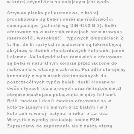
w której czynnikiem spieniającym jest woda.
Sztywna pianka poliuretanowa, z której
produkowane są belki i deski ma właściwości
samogasnące (palność wg DIN 4102 B-3). Belki
oferowane są w czterech rodzajach rozmiarowych
(szerokość , wysokość) i typowych długościach 2,
3, 4m. Belki rustykalne malowane są lakierobejcą
akrylową w dwóch standardowych kolorach: jasne
i ciemne. Na indywidualne zamówienie oferowane
są belki w naturalnym kolorze przeznaczone do
malowania w własnym zakresie. Ponadto oferujemy
konsolety o wymiarach dostosowanych do
poszczególnych typów belek, deski ciosane w
dwóch typach rozmiarowych oraz imitujące metal
obręcze maskujące połączenia między belkami.
Belki modern i deski modern oferowane są w
kolorze jasnym i ciemnym oraz białym i w 3
kolorach w wersji patyna: oliwka, brąz, beż.
Wszystkie wyroby posiadają ocenę PZH.
Zapraszamy do zapoznania się z naszą ofertą.