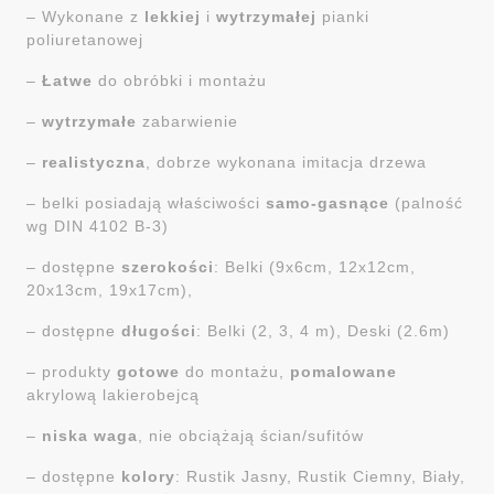
– Wykonane z
lekkiej
i
wytrzymałej
pianki
poliuretanowej
–
Łatwe
do obróbki i montażu
–
wytrzymałe
zabarwienie
–
realistyczna
, dobrze wykonana imitacja drzewa
– belki posiadają właściwości
samo-gasnące
(palność
wg DIN 4102 B-3)
– dostępne
szerokości
: Belki (9x6cm, 12x12cm,
20x13cm, 19x17cm),
– dostępne
długości
: Belki (2, 3, 4 m), Deski (2.6m)
– produkty
gotowe
do montażu,
pomalowane
akrylową lakierobejcą
–
niska
waga
, nie obciążają ścian/sufitów
– dostępne
kolory
: Rustik Jasny, Rustik Ciemny, Biały,