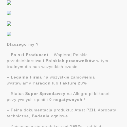
Dlaczego my ?
–
Polski Producent
– Wspieraj Polskie
przedsiębiorstwa i
Polskich pracowników
w tym
trudnym dla nas wszystkich czasie
–
Legalna Firma
na wszystkie zamówienia
wystawiamy
Paragon
lub
Fakturę 23%
– Status
Super Sprzedawcy
na Allegro.pl kilkaset
pozytywnych opinii i
0 negatywnych
!
– Pełna dokumentacja produktu: Atest
PZH
, Aprobaty
techniczne,
Badania
ogniowe
– Zajmujemy się produkcją od
1992r
– od 5lat