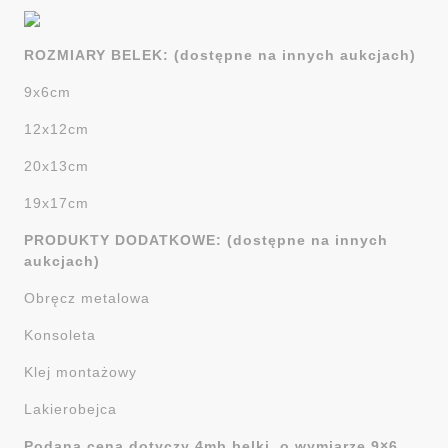
ROZMIARY BELEK: (dostępne na innych aukcjach)
9x6cm
12x12cm
20x13cm
19x17cm
PRODUKTY DODATKOWE: (dostępne na innych
aukcjach)
Obręcz metalowa
Konsoleta
Klej montażowy
Lakierobejca
Podana cena dotyczy 4mb belki. o wymiarze 9×6