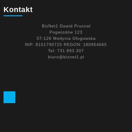
Kontakt
BizNet1 Dawid Prucnal
Pogwizdów 123
37-126 Medynia Głogowska
NIP: 8151790725 REGON: 180954665
Tel: 731 893 307
biuro@biznet1.pl
Facebook