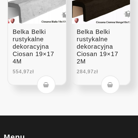
Belka Belki
Belka Belki
rustykalne
rustykalne
dekoracyjna
dekoracyjna
Ciosan 19×17
Ciosan 19×17
4M
2M
554,97
zł
284,97
zł
Menu