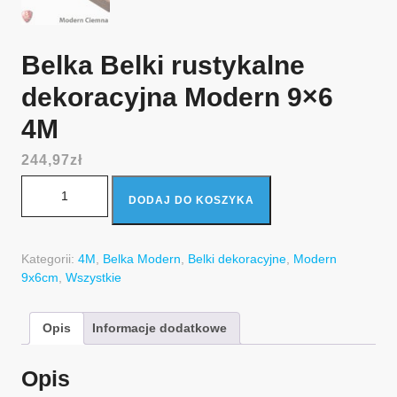
Belka Belki rustykalne
dekoracyjna Modern 9×6
4M
244,97
zł
ilość Belka Belki rustykalne dekoracyjna Modern 9x6 4M
DODAJ DO KOSZYKA
Kategorii:
4M
,
Belka Modern
,
Belki dekoracyjne
,
Modern
9x6cm
,
Wszystkie
Opis
Informacje dodatkowe
Opis