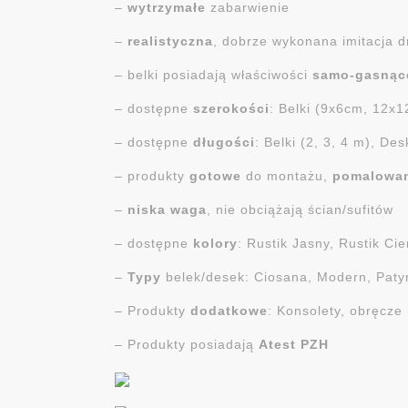
–
wytrzymałe
zabarwienie
–
realistyczna
, dobrze wykonana imitacja 
– belki posiadają właściwości
samo-gasnąc
– dostępne
szerokości
: Belki (9x6cm, 12x
– dostępne
długości
: Belki (2, 3, 4 m), Des
– produkty
gotowe
do montażu,
pomalowa
–
niska
waga
, nie obciążają ścian/sufitów
– dostępne
kolory
: Rustik Jasny, Rustik Ci
–
Typy
belek/desek: Ciosana, Modern, Paty
– Produkty
dodatkowe
: Konsolety, obręcze
– Produkty posiadają
Atest PZH