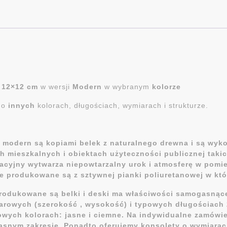
e
12×12 cm
w wersji
Modern
w wybranym
kolorze
i o
innych
kolorach, długościach, wymiarach i strukturze.
 i modern są kopiami belek z naturalnego drewna i są wy
mieszkalnych i obiektach użyteczności publicznej takich 
racyjny wytwarza niepowtarzalny urok i atmosferę w pomi
ne produkowane są z sztywnej pianki poliuretanowej w któ
produkowane są belki i deski ma właściwości samogasnące
arowych (szerokość , wysokość) i typowych długościach 2
owych kolorach: jasne i ciemne. Na indywidualne zamówie
łasnym zakresie. Ponadto oferujemy konsolety o wymiar