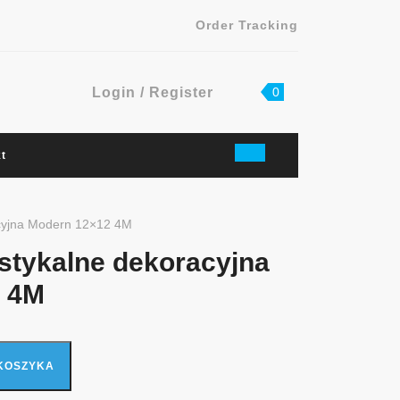
Order Tracking
Login
shopping
Login / Register
0
cart
/
Register
t
acyjna Modern 12×12 4M
ustykalne dekoracyjna
 4M
ekoracyjna Modern 12x12 4M
KOSZYKA