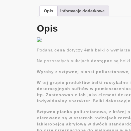
Opis
Informacje dodatkowe
Opis
Podana
cena
dotyczy
4mb
belki o wymiarz
Na pozostałych aukcjach
dostępne
są belk
Wyroby z sztywnej pianki poliuretanowej
W tej grupie produktów belki rustykalne
dekoracyjnych sufitów w pomieszczeniach 
itp. Zastosowanie ich jako element deko
indywidualny charakter. Belki dekoracyj
Sztywna pianka poliuretanowa, z której 
oferowane są w czterech rodzajach rozmi
lakierobejcą akrylową w dwóch standard
kolorze przeznaczone do malowania w w