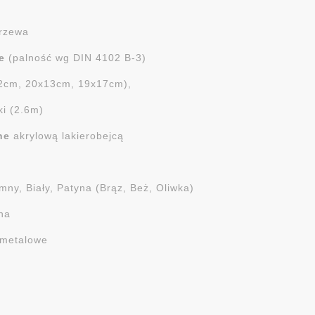
drzewa
e
(palność wg DIN 4102 B-3)
12cm, 20x13cm, 19x17cm),
ki (2.6m)
ne
akrylową lakierobejcą
emny, Biały, Patyna (Brąz, Beż, Oliwka)
na
 metalowe