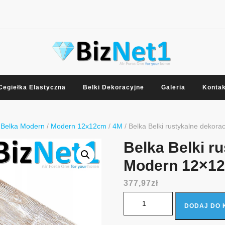
Cegiełka Elastyczna
Belki Dekoracyjne
Galeria
Kontak
/
Belka Modern
/
Modern 12x12cm
/
4M
/ Belka Belki rustykalne dekor
Belka Belki r
Modern 12×12
377,97
zł
ilość Belka Belki rustykalne d
DODAJ DO 