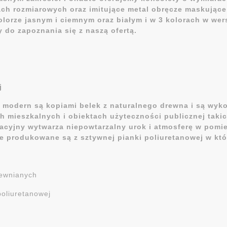
ch rozmiarowych oraz imitujące metal obręcze maskujące 
orze jasnym i ciemnym oraz białym i w 3 kolorach w wersj
do zapoznania się z naszą ofertą.
j
 i modern są kopiami belek z naturalnego drewna i są wy
mieszkalnych i obiektach użyteczności publicznej takich 
racyjny wytwarza niepowtarzalny urok i atmosferę w pomi
ne produkowane są z sztywnej pianki poliuretanowej w któ
ewnianych
poliuretanowej