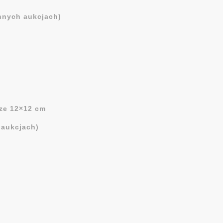
nych aukcjach)
ze 12×12 cm
 aukcjach)