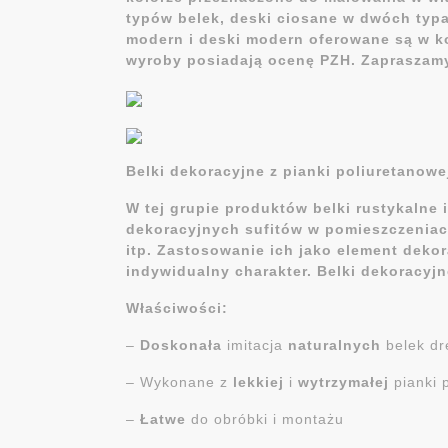
typów belek, deski ciosane w dwóch typa
modern i deski modern oferowane są w kol
wyroby posiadają ocenę PZH. Zapraszamy 
Belki dekoracyjne z pianki poliuretanowe
W tej grupie produktów belki rustykalne
dekoracyjnych sufitów w pomieszczeniach 
itp. Zastosowanie ich jako element deko
indywidualny charakter. Belki dekoracyj
Właściwości:
–
Doskonała
imitacja
naturalnych
belek dr
– Wykonane z
lekkiej
i
wytrzymałej
pianki 
–
Łatwe
do obróbki i montażu