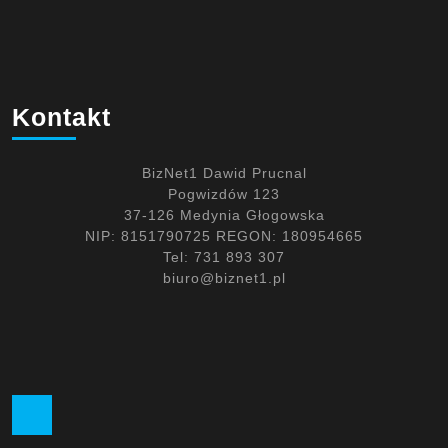
Kontakt
BizNet1 Dawid Prucnal
Pogwizdów 123
37-126 Medynia Głogowska
NIP: 8151790725 REGON: 180954665
Tel: 731 893 307
biuro@biznet1.pl
Facebook