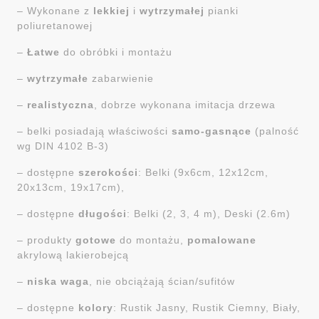
– Wykonane z
lekkiej
i
wytrzymałej
pianki
poliuretanowej
–
Łatwe
do obróbki i montażu
–
wytrzymałe
zabarwienie
–
realistyczna
, dobrze wykonana imitacja drzewa
– belki posiadają właściwości
samo-gasnące
(palność
wg DIN 4102 B-3)
– dostępne
szerokości
: Belki (9x6cm, 12x12cm,
20x13cm, 19x17cm),
– dostępne
długości
: Belki (2, 3, 4 m), Deski (2.6m)
– produkty
gotowe
do montażu,
pomalowane
akrylową lakierobejcą
–
niska
waga
, nie obciążają ścian/sufitów
– dostępne
kolory
: Rustik Jasny, Rustik Ciemny, Biały,