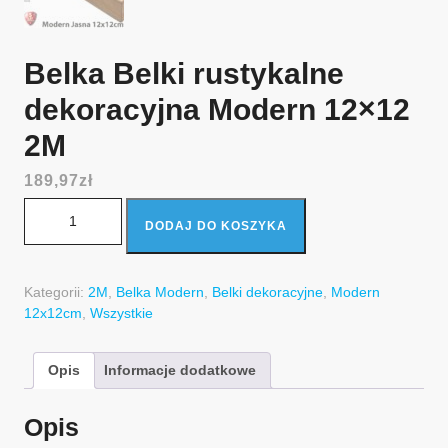
Belka Belki rustykalne
dekoracyjna Modern 12×12
2M
189,97
zł
ilość Belka Belki rustykalne dekoracyjna Modern 12x12 2M
DODAJ DO KOSZYKA
Kategorii:
2M
,
Belka Modern
,
Belki dekoracyjne
,
Modern
12x12cm
,
Wszystkie
Opis
Informacje dodatkowe
Opis