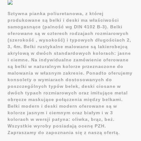
Sztywna pianka poliuretanowa, z której
produkowane są belki i deski ma właściwości
samogasnące (palność wg DIN 4102 B-3). Belki
oferowane są w czterech rodzajach rozmiarowych
(szerokość , wysokość) i typowych długościach 2,
3, 4m. Belki rustykalne malowane są lakierobejcą
akrylową w dwóch standardowych kolorach: jasne
i ciemne. Na indywidualne zamówienie oferowane
są belki w naturalnym kolorze przeznaczone do
malowania w własnym zakresie. Ponadto oferujemy
konsolety o wymiarach dostosowanych do
poszczególnych typów belek, deski ciosane w
dwóch typach rozmiarowych oraz imitujące metal
obręcze maskujące połączenia między belkami.
Belki modern i deski modern oferowane są w
kolorze jasnym i ciemnym oraz białym i w 3
kolorach w wersji patyna: oliwka, brąz, beż.
Wszystkie wyroby posiadają ocenę PZH.
Zapraszamy do zapoznania się z naszą ofertą.