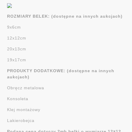
ROZMIARY BELEK: (dostępne na innych aukcjach)
9x6cm
12x12cm
20x13cm
19x17cm
PRODUKTY DODATKOWE: (dostępne na innych
aukcjach)
Obręcz metalowa
Konsoleta
Klej montażowy
Lakierobejca
Podana cena dotyczy 2mb belki o wymiarze 12×12