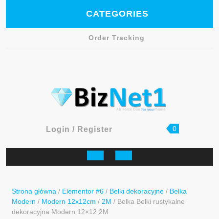
Skip
CATEGORIES
to
content
Order Tracking
Facebook
shopping
Login
0
Login / Register
cart
/
Register
Open
Button
Strona główna
/
Elementor #6
/
Belki dekoracyjne
/
Belka
Modern
/
Modern 12x12cm
/
2M
/ Belka Belki rustykalne
dekoracyjna Modern 12×12 2M