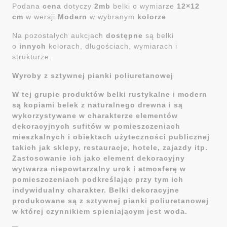
Podana
cena
dotyczy
2mb
belki o wymiarze
12×12
cm
w wersji
Modern
w wybranym
kolorze
Na pozostałych aukcjach
dostępne
są belki
o
innych
kolorach, długościach, wymiarach i
strukturze.
Wyroby z sztywnej pianki poliuretanowej
W tej grupie produktów belki rustykalne i modern
są kopiami belek z naturalnego drewna i są
wykorzystywane w charakterze elementów
dekoracyjnych sufitów w pomieszczeniach
mieszkalnych i obiektach użyteczności publicznej
takich jak sklepy, restauracje, hotele, zajazdy itp.
Zastosowanie ich jako element dekoracyjny
wytwarza niepowtarzalny urok i atmosferę w
pomieszczeniach podkreślając przy tym ich
indywidualny charakter. Belki dekoracyjne
produkowane są z sztywnej pianki poliuretanowej
w której czynnikiem spieniającym jest woda.