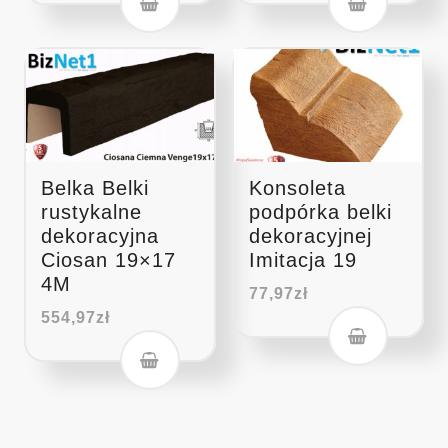
Belka Belki
Konsoleta
rustykalne
podpórka belki
dekoracyjna
dekoracyjnej
Ciosan 19×17
Imitacja 19
4M
77,97
zł
554,97
zł