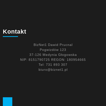
Kontakt
BizNet1 Dawid Prucnal
Pogwizdów 123
37-126 Medynia Głogowska
NIP: 8151790725 REGON: 180954665
Tel: 731 893 307
biuro@biznet1.pl
Facebook