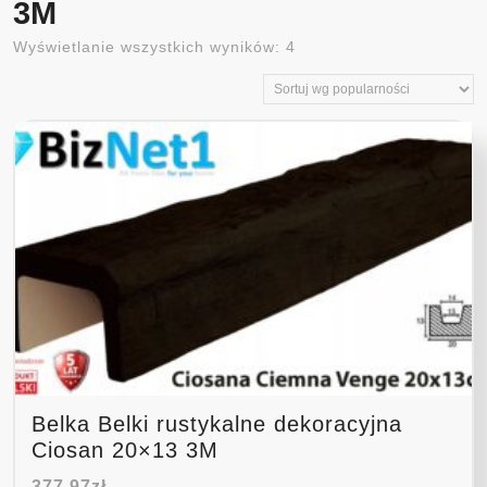
3M
Posortowane
Wyświetlanie wszystkich wyników: 4
według
popularności
Belka Belki rustykalne dekoracyjna
Ciosan 20×13 3M
377,97
zł