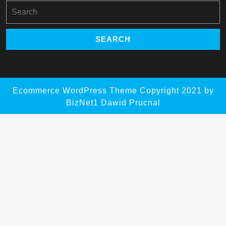
Search
for:
Ecommerce WordPress Theme
Copyright 2021 by
BizNet1 Dawid Prucnal
Scroll
Up