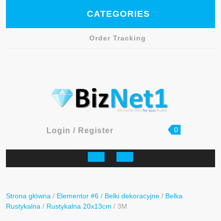
Skip
CATEGORIES
to
content
Order Tracking
Facebook
shopping
Login
0
Login / Register
cart
/
Register
Open
Button
Strona główna
/
Elementor #6
/
Belki dekoracyjne
/
Belka
Rustykalna
/
Rustykalna 20x13cm
/ 3M