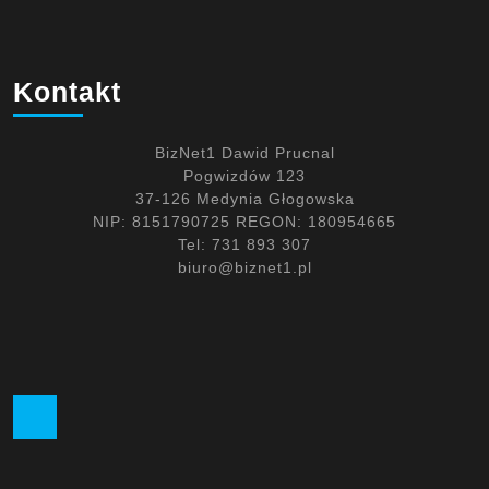
Kontakt
BizNet1 Dawid Prucnal
Pogwizdów 123
37-126 Medynia Głogowska
NIP: 8151790725 REGON: 180954665
Tel: 731 893 307
biuro@biznet1.pl
Facebook