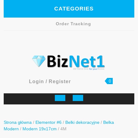
Skip
CATEGORIES
to
content
Order Tracking
Facebook
shopping
Login
0
Login / Register
cart
/
Register
Open
Button
Strona główna
/
Elementor #6
/
Belki dekoracyjne
/
Belka
Modern
/
Modern 19x17cm
/ 4M