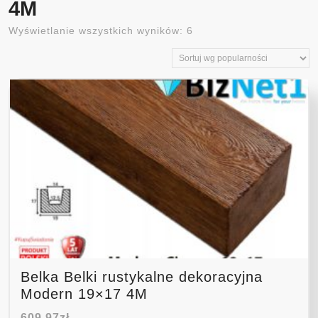
4M
Posortowane
Wyświetlanie wszystkich wyników: 6
według
popularności
Belka Belki rustykalne dekoracyjna
Modern 19×17 4M
609,97
zł